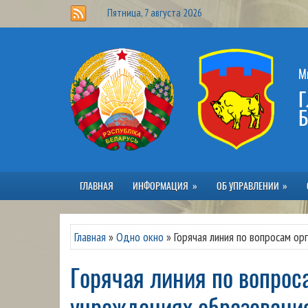
Пятница, 7 августа 2026
М
Г
Б
ГЛАВНАЯ
ИНФОРМАЦИЯ
ОБ УПРАВЛЕНИИ
Главная
»
Одно окно
»
Горячая линия по вопросам ор
Горячая линия по вопросам организации питания в
учреждениях образовани