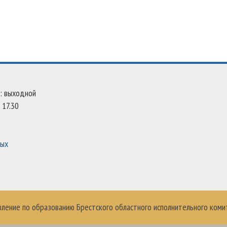
с: выходной
 17.30
ных
вление по образованию Брестского областного исполнительного коми